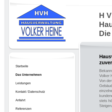
H V
Hau
Die
Haus
zuver
Startseite
Bekannt
Das Unternehmen
Volker 
Von der
Leistungen
Gebäude
einzeln
Kontakt / Datenschutz
kundeno
Anfahrt
stets h
Steiger
Referenzen