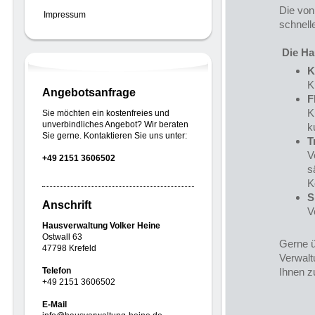
Die von
Impressum
schnell
Die Ha
K
K
Angebotsanfrage
F
K
Sie möchten ein kostenfreies und
unverbindliches Angebot? Wir beraten
k
Sie gerne. Kontaktieren Sie uns unter:
T
V
+49 2151 3606502
s
K
S
Anschrift
V
Hausverwaltung Volker Heine
Ostwall 63
Gerne ü
47798 Krefeld
Verwaltu
Telefon
Ihnen z
+49 2151 3606502
E-Mail